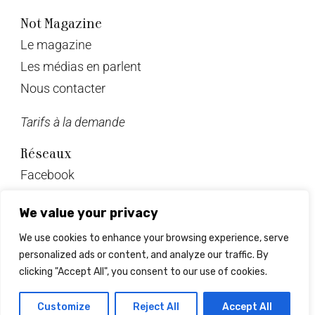
Not Magazine
Le magazine
Les médias en parlent
Nous contacter
Tarifs à la demande
Réseaux
Facebook
Twitter
We value your privacy
Instagram
We use cookies to enhance your browsing experience, serve
Pinterest
personalized ads or content, and analyze our traffic. By
Linkedin
clicking "Accept All", you consent to our use of cookies.
© Not Magazine 2023
Customize
Reject All
Accept All
Design & développement : Mrlsagency