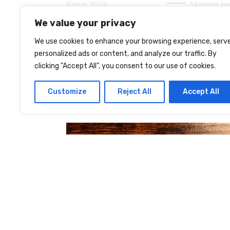
9 mai 2024
Melissa He
We value your privacy
QUELS SOINS NATURELS POUR
FAVORISER LA CICATRISATION DE SO
We use cookies to enhance your browsing experience, serv
TATOUAGE ?
personalized ads or content, and analyze our traffic. By
clicking "Accept All", you consent to our use of cookies.
Après un tatouage, il est important d'applique
une crème grasse sur la zone tatouée afin
Customize
Reject All
Accept All
d'hydrater...