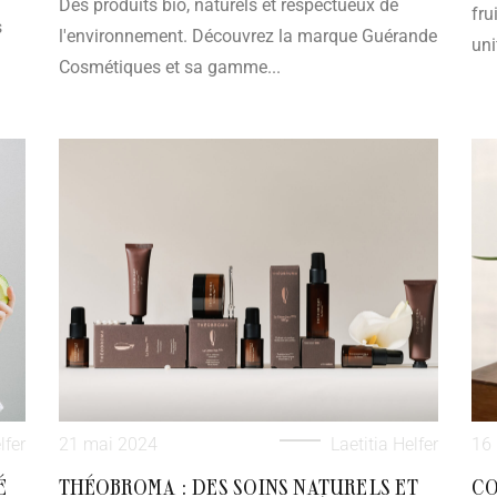
Des produits bio, naturels et respectueux de
fru
s
l'environnement. Découvrez la marque Guérande
uni
Cosmétiques et sa gamme...
lfer
21 mai 2024
Laetitia Helfer
16
É
THÉOBROMA : DES SOINS NATURELS ET
CO