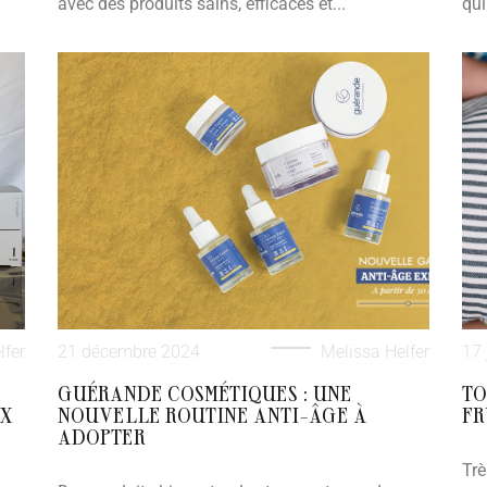
avec des produits sains, efficaces et...
qui
lfer
21 décembre 2024
Melissa Helfer
17 
GUÉRANDE COSMÉTIQUES : UNE
TO
UX
NOUVELLE ROUTINE ANTI-ÂGE À
FR
ADOPTER
Trè