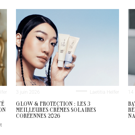
lfer
3 juin 2026
Laetitia Helfer
14
TÉ
GLOW & PROTECTION : LES 3
BA
ON
MEILLEURES CRÈMES SOLAIRES
RÉ
CORÉENNES 2026
NA
t