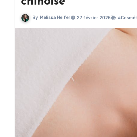
chinoise
By
Melissa Helfer
27 février 2025
#Cosmét