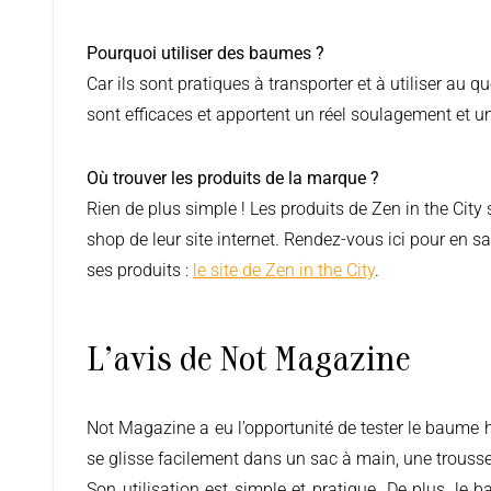
Pourquoi utiliser des baumes ?
Car ils sont pratiques à transporter et à utiliser au qu
sont efficaces et apportent un réel soulagement et un
Où trouver les produits de la marque ?
Rien de plus simple ! Les produits de Zen in the City
shop de leur site internet. Rendez-vous ici pour en s
ses produits :
le site de Zen in the City
.
L'avis de Not Magazine
Not Magazine a eu l’opportunité de tester le baume huiles essentielles de la marque Zen in the City. Nous avons apprécié son côté ultra pratique. En effet, le baume
se glisse facilement dans un sac à main, une trousse
Son utilisation est simple et pratique. De plus, le 