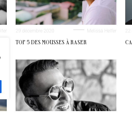
lfer
29 décembre 2020
Melissa Helfer
22 
TOP 5 DES MOUSSES À RASER
CA
e