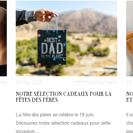
lfer
29 mai 2023
Laetitia Helfer
16 
NOTRE SÉLECTION CADEAUX POUR LA
NO
FÊTES DES PÈRES
ET
La fête des pères se célèbre le 18 juin.
Il 
Découvrez notre sélection cadeaux pour cette
che
occasion....
po