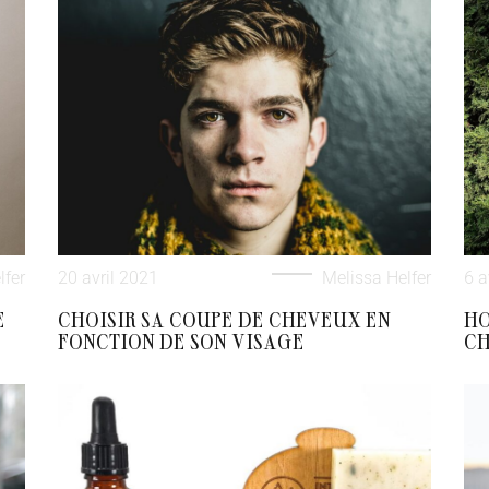
lfer
20 avril 2021
Melissa Helfer
6 a
E
CHOISIR SA COUPE DE CHEVEUX EN
HO
FONCTION DE SON VISAGE
C