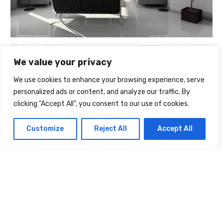
27 février 2026
Laetitia Helfer
We value your privacy
INTÉRIEUR MODERNE : L’ÉQUILIBRE PARFAIT
ENTRE TAPIS GRIS CLAIR PELUCHE ET SOL
We use cookies to enhance your browsing experience, serve
EFFET BÉTON
personalized ads or content, and analyze our traffic. By
clicking "Accept All", you consent to our use of cookies.
Customize
Reject All
Accept All