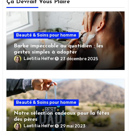
Ça Devrait Vous Plaire
Beauté & Soins pour homme
Barbe impeccable au quotidien : les
gestes simples à adopter
Laetitia Helfer
23 décembre 2025
Beauté & Soins pour homme
Notre sélection cadeaux pour la fêtes
des pères
Laetitia Helfer
29 mai 2023