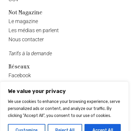
Not Magazine
Le magazine
Les médias en parlent
Nous contacter
Tarifs à la demande
Réseaux
Facebook
Twitter
We value your privacy
Instagram
We use cookies to enhance your browsing experience, serve
Pinterest
personalized ads or content, and analyze our traffic. By
Linkedin
clicking "Accept All", you consent to our use of cookies.
© Not Magazine 2023
Customize
Reject All
Accept All