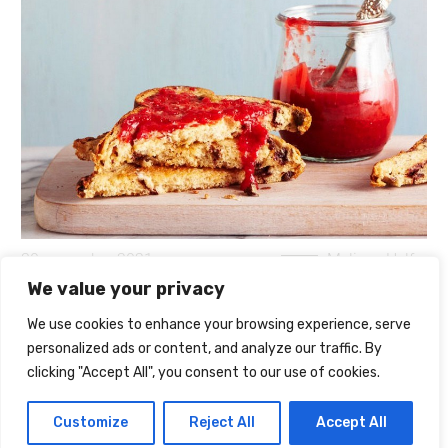
30 novembre 2021
Melissa Helfer
We value your privacy
LES CONFITURES DE LA HOUBE : ENTREPRISE
FAMILIALE EN MOSELLE
We use cookies to enhance your browsing experience, serve
personalized ads or content, and analyze our traffic. By
clicking "Accept All", you consent to our use of cookies.
Customize
Reject All
Accept All