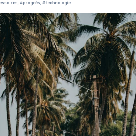
essoires
,
#progrès
,
#technologie