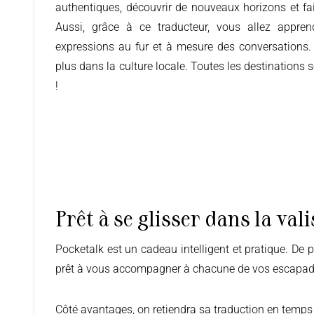
authentiques, découvrir de nouveaux horizons et fai
Aussi, grâce à ce traducteur, vous allez appr
expressions au fur et à mesure des conversations.
plus dans la culture locale. Toutes les destinations
!
Prêt à se glisser dans la vali
Pocketalk est un cadeau intelligent et pratique. De plus, il est léger, facile à transporter et se glisse aisément dans toutes les valises. Cet outil tech est maintenant
prêt à vous accompagner à chacune de vos escapa
Côté avantages, on retiendra sa traduction en temps ré