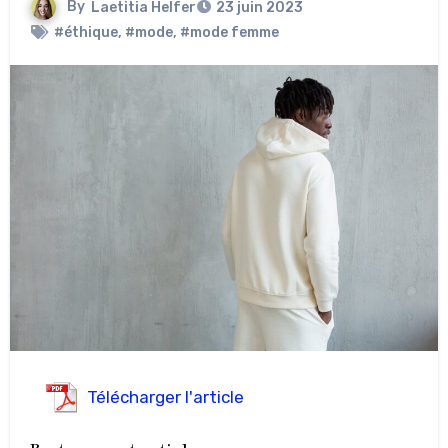
By
Laetitia Helfer
23 juin 2023
#éthique
,
#mode
,
#mode femme
Télécharger l'article