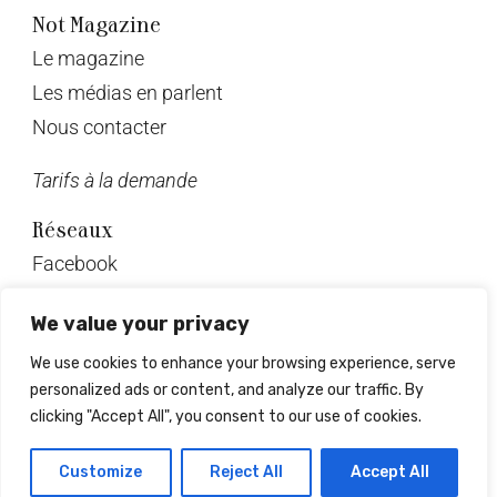
Not Magazine
Le magazine
Les médias en parlent
Nous contacter
Tarifs à la demande
Réseaux
Facebook
Twitter
We value your privacy
Instagram
We use cookies to enhance your browsing experience, serve
Pinterest
personalized ads or content, and analyze our traffic. By
Linkedin
clicking "Accept All", you consent to our use of cookies.
© Not Magazine 2023
Customize
Reject All
Accept All
Design & développement : Mrlsagency