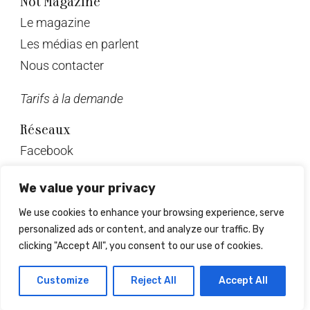
Not Magazine
Le magazine
Les médias en parlent
Nous contacter
Tarifs à la demande
Réseaux
Facebook
Twitter
We value your privacy
Instagram
We use cookies to enhance your browsing experience, serve
Pinterest
personalized ads or content, and analyze our traffic. By
Linkedin
clicking "Accept All", you consent to our use of cookies.
© Not Magazine 2023
Customize
Reject All
Accept All
Design & développement : Mrlsagency