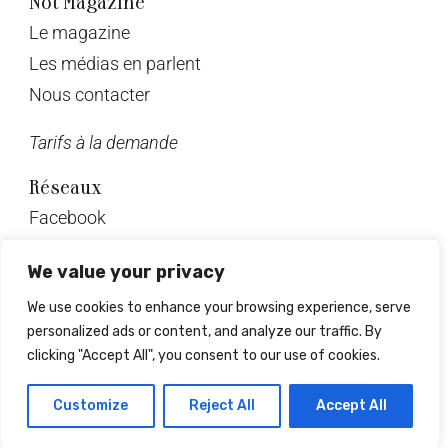
Not Magazine
Le magazine
Les médias en parlent
Nous contacter
Tarifs à la demande
Réseaux
Facebook
Twitter
We value your privacy
Instagram
We use cookies to enhance your browsing experience, serve
Pinterest
personalized ads or content, and analyze our traffic. By
Linkedin
clicking "Accept All", you consent to our use of cookies.
© Not Magazine 2023
Customize
Reject All
Accept All
Design & développement : Mrlsagency