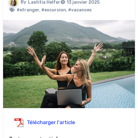
By
Laetitia Helfer
13 janvier 2025
#etranger
,
#excursion
,
#vacances
Télécharger l'article