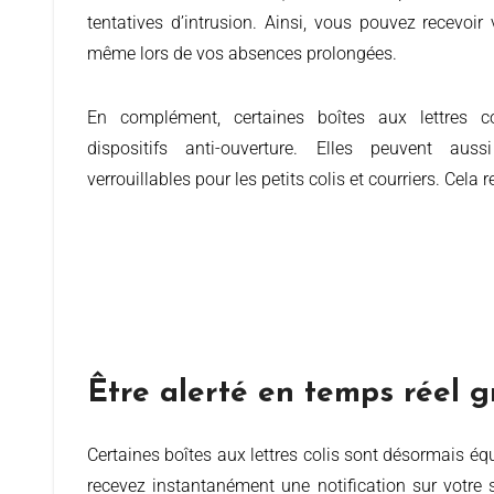
tentatives d’intrusion. Ainsi, vous pouvez recevoir v
même lors de vos absences prolongées.
En complément, certaines boîtes aux lettres c
dispositifs anti-ouverture. Elles peuvent au
verrouillables pour les petits colis et courriers. Cela 
Être alerté en temps réel g
Certaines boîtes aux lettres colis sont désormais équipées de capteurs intelligents ou de systèmes d’alerte, permettant de suivre vos livraisons en temps réel. Ainsi, vous
recevez instantanément une notification sur votre 