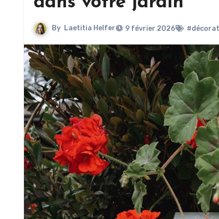
dans votre jardin
By
Laetitia Helfer
9 février 2026
#décorat