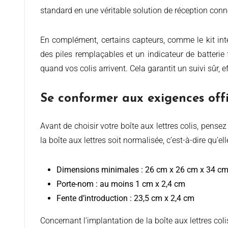
standard en une véritable solution de réception con
En complément, certains capteurs, comme le kit intel
des piles remplaçables et un indicateur de batterie
quand vos colis arrivent. Cela garantit un suivi sûr, 
Se conformer aux exigences offi
Avant de choisir votre boîte aux lettres colis, pensez à vérifier qu’elle respecte les normes de La Poste française, sans compromettre l’esthétique. En effet, il est exigé que
la boîte aux lettres soit normalisée, c’est-à-dire qu’e
Dimensions minimales : 26 cm x 26 cm x 34 c
Porte-nom : au moins 1 cm x 2,4 cm
Fente d’introduction : 23,5 cm x 2,4 cm
Concernant l’implantation de la boîte aux lettres coli