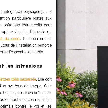
e et intégration paysagère, sans
ention particulière portée aux
 boîte aux lettres colis pour
e rupture visuelle. Placée à un
et du décor
. En complément,
tour de l’installation renforce
orise l’ensemble du jardin.
et les intrusions
lettres colis sécurisée
.
Elle doit
 d’un système de trappe. Cela
s
.
De plus, certaines boîtes aux
aux effractions, comme l’acier
optimale contre le vol et les