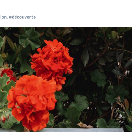
ion
,
#découverte