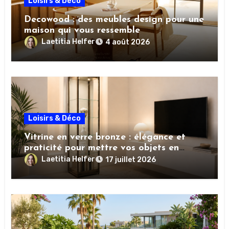
Loisirs & Déco
Decowood : des meubles design pour une
maison qui vous ressemble
Laetitia Helfer
4 août 2026
Loisirs & Déco
Vitrine en verre bronze : élégance et
praticité pour mettre vos objets en
valeur
Laetitia Helfer
17 juillet 2026