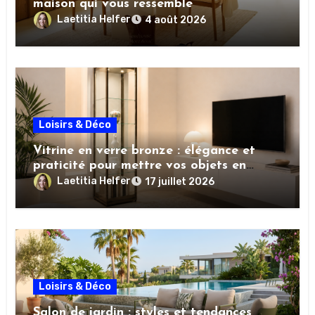
maison qui vous ressemble
Laetitia Helfer
4 août 2026
Loisirs & Déco
Vitrine en verre bronze : élégance et
praticité pour mettre vos objets en
valeur
Laetitia Helfer
17 juillet 2026
Loisirs & Déco
Salon de jardin : styles et tendances