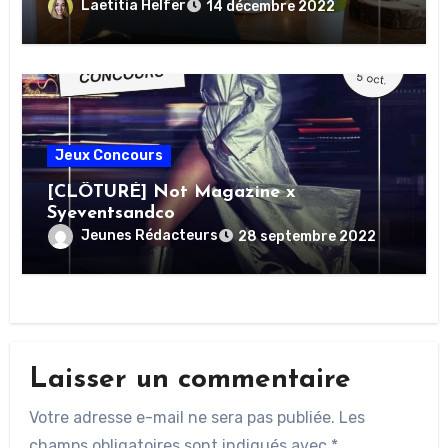
NOËL » DE BELLE AU NATUREL
Laetitia Helfer
14 décembre 2022
Jeux Concours
[CLÔTURÉ] Not Magazine x
Syeventsandco
Jeunes Rédacteurs
28 septembre 2022
Laisser un commentaire
Votre adresse e-mail ne sera pas publiée.
Les
champs obligatoires sont indiqués avec
*