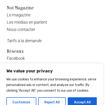
Not Magazine
Le magazine
Les médias en parlent
Nous contacter
Tarifs à la demande
Réseaux
Facebook
Twitter
We value your privacy
Instagram
We use cookies to enhance your browsing experience, serve
Pinterest
personalized ads or content, and analyze our traffic. By
Linkedin
clicking "Accept All", you consent to our use of cookies.
© Not Magazine 2023
Customize
Reject All
Accept All
Design & développement : Mrlsagency