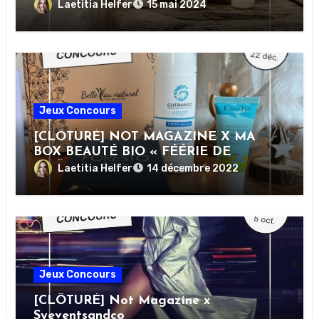
Laetitia Helfer
15 mai 2024
Jeux Concours
[CLÔTURÉ] NOT MAGAZINE X MA
BOX BEAUTÉ BIO « FÉÉRIE DE
NOËL » DE BELLE AU NATUREL
Laetitia Helfer
14 décembre 2022
Jeux Concours
[CLÔTURÉ] Not Magazine x
Syeventsandco