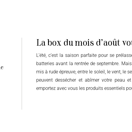
La box du mois d'août vo
L’été, c’est la saison parfaite pour se prélasser au bord de la piscine, se détendre et recharger les
batteries avant la rentrée de septembre. Mais
le
mis à rude épreuve, entre l
e soleil, le vent, le 
peuvent dessécher et abîmer votre peau et
emportez avec vous les produits essentiels po