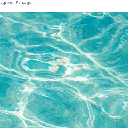
ygiène
,
#visage