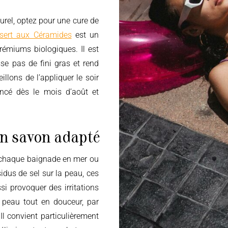
sert aux Céramides
est un
prémiums biologiques. Il est
sse pas de fini gras et rend
llons de l’appliquer le soir
encé dès le mois d’août et
un savon adapté
sidus de sel sur la peau, ces
si provoquer des irritations
 peau tout en douceur, par
 Il convient particulièrement