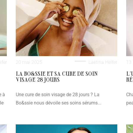
lfer
20 mai 2025
Laetitia Helfer
13
LA BO&SSIE ET SA CURE DE SOIN
L’
VISAGE 28 JOURS
RÉ
e à
Une cure de soin visage de 28 jours ? La
Cha
le
Bo&ssie nous dévoile ses soins sérums...
pea