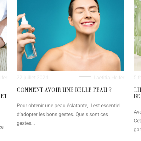
lfer
22 juillet 2024
Laetitia Helfer
5 f
COMMENT AVOIR UNE BELLE PEAU ?
LH
 ET
BE
Pour obtenir une peau éclatante, il est essentiel
Ave
d’adopter les bons gestes. Quels sont ces
Cet
gestes...
ce
ga