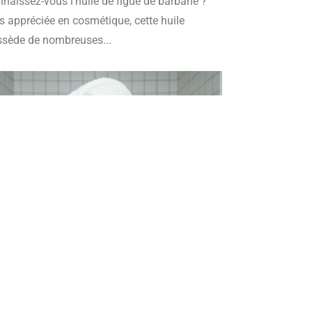
naissez-vous l'huile de figue de barbarie ?
s appréciée en cosmétique, cette huile
sède de nombreuses...
 mars 2023
Melissa Helfer
ELLES HUILES ESSENTIELLES POUR
ENDRE SOIN DE SON VISAGE ?