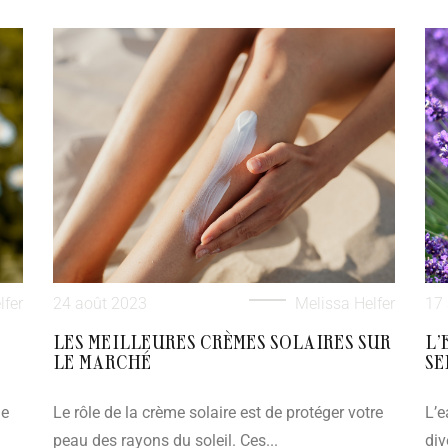
lfer
24 août 2023
Melissa Helfer
17
LES MEILLEURES CRÈMES SOLAIRES SUR
L’
LE MARCHÉ
SE
de
Le rôle de la crème solaire est de protéger votre
L’e
peau des rayons du soleil. Ces...
div