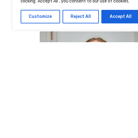
La marque suédoise FOREO est synonyme d
clicking "Accept All", you consent to our use of cookies.
révolution cosmétique. En effet, cette marque
Customize
Reject All
Accept All
beauty-tech met...
9 mai 2023
Melissa He
COMMENT BLANCHIR SES DENTS
NATURELLEMENT ?