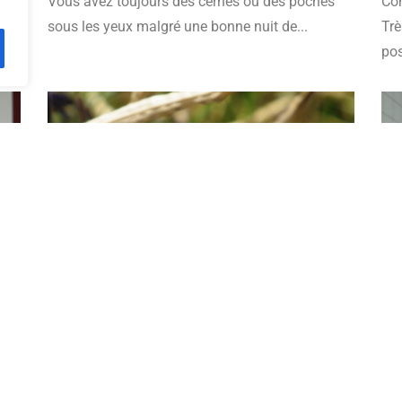
e
Vous avez toujours des cernes ou des poches
Con
 de
sous les yeux malgré une bonne nuit de...
Trè
pos
lfer
18 avril 2023
Melissa Helfer
14
L’EAU DE BLEUET, L’ALLIÉ DE LA PEAU
QU
PR