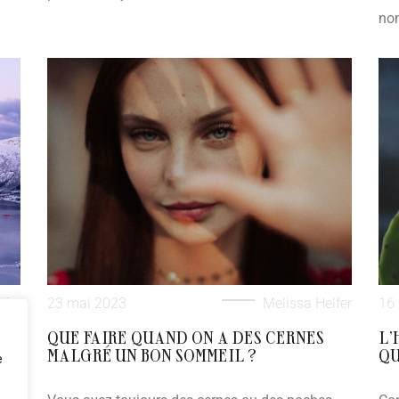
nom
lfer
23 mai 2023
Melissa Helfer
16
C
QUE FAIRE QUAND ON A DES CERNES
L’
MALGRÉ UN BON SOMMEIL ?
QU
e