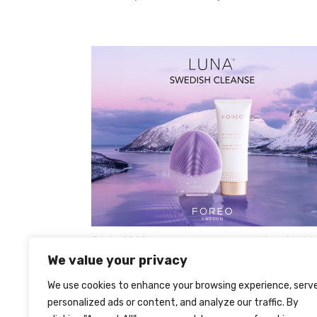
5 juin 2023
Laetitia He
We value your privacy
LUNA™ 4, L’INNOVATION BEAUTÉ AVE
FOREO
We use cookies to enhance your browsing experience, serv
personalized ads or content, and analyze our traffic. By