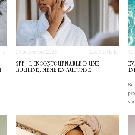
lfer
26 septembre 2025
Laetitia Helfer
12
SPF : L’INCONTOURNABLE D’UNE
ÉV
I
ROUTINE, MÊME EN AUTOMNE
IN
Bel
pro
vou