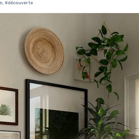
n
,
#découverte