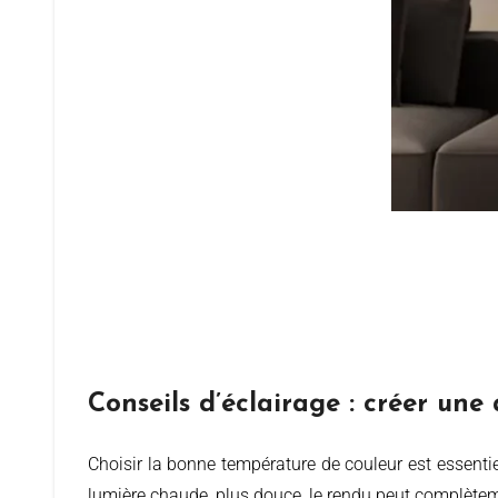
Conseils d’éclairage : créer un
Choisir la bonne température de couleur est essentiel pour créer une atmosphère à la fois chaleureuse et harmonieuse. Entre une lumière froide, plus dynamique, et une
lumière chaude, plus douce, le rendu peut complète