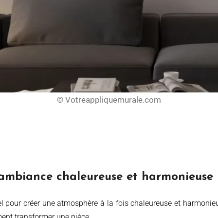
© Votreappliquemurale.com
e ambiance chaleureuse et harmonieuse
ment transformer une pièce.