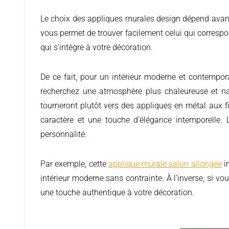
Le choix des appliques murales design dépend avant tout de l’ambiance que vous souhaitez créer chez vous. Aujourd’hui, il existe une grande variété de modèles, ce qui
vous permet de trouver facilement celui qui corresp
qui s’intègre à votre décoration.
De ce fait, pour un intérieur moderne et contempor
recherchez une atmosphère plus chaleureuse et nat
tourneront plutôt vers des appliques en métal aux f
caractère et une touche d’élégance intemporelle. L
personnalité.
Par exemple, cette
applique murale salon allongée
in
intérieur moderne sans contrainte. À l’inverse, si vou
une touche authentique à votre décoration.