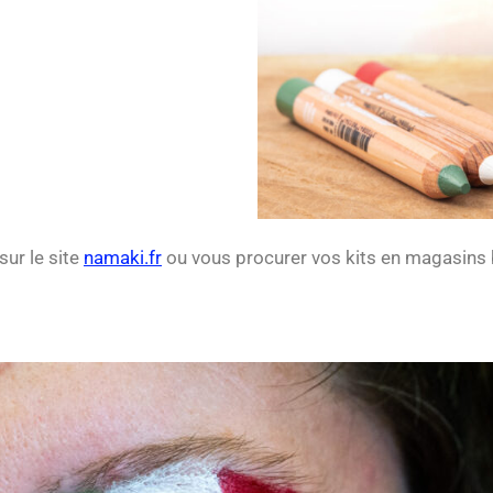
ur le site
namaki.fr
ou vous procurer vos kits en magasins b