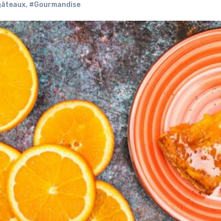
gâteaux
,
#Gourmandise