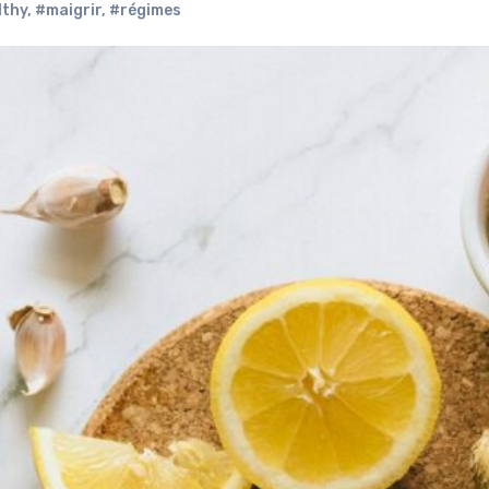
lthy
,
#maigrir
,
#régimes