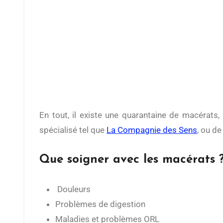
En tout, il existe une quarantaine de macérats, pour diverses pathologies et soucis de santé. Il est possible soit de se les procurer auprès de magasin
spécialisé tel que
La Compagnie des Sens
, ou d
Que soigner avec les macérats 
Douleurs
Problèmes de digestion
Maladies et problèmes ORL