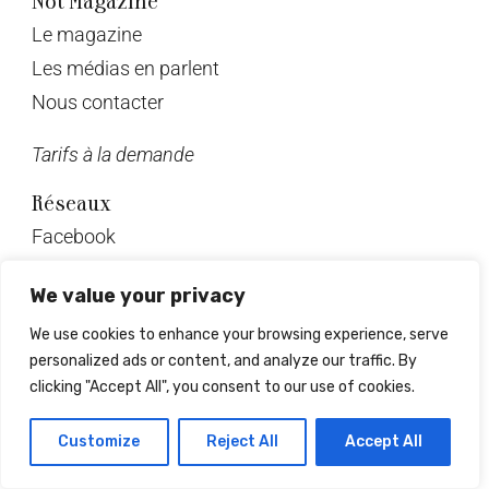
Not Magazine
Le magazine
Les médias en parlent
Nous contacter
Tarifs à la demande
Réseaux
Facebook
Twitter
We value your privacy
Instagram
We use cookies to enhance your browsing experience, serve
Pinterest
personalized ads or content, and analyze our traffic. By
Linkedin
clicking "Accept All", you consent to our use of cookies.
© Not Magazine 2023
Customize
Reject All
Accept All
Design & développement : Mrlsagency