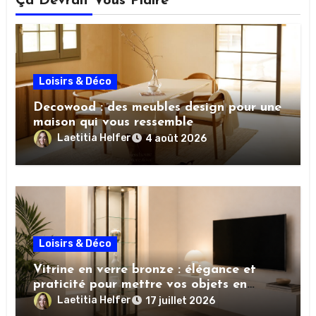
Ça Devrait Vous Plaire
Loisirs & Déco
Decowood : des meubles design pour une
maison qui vous ressemble
Laetitia Helfer
4 août 2026
Loisirs & Déco
Vitrine en verre bronze : élégance et
praticité pour mettre vos objets en
valeur
Laetitia Helfer
17 juillet 2026