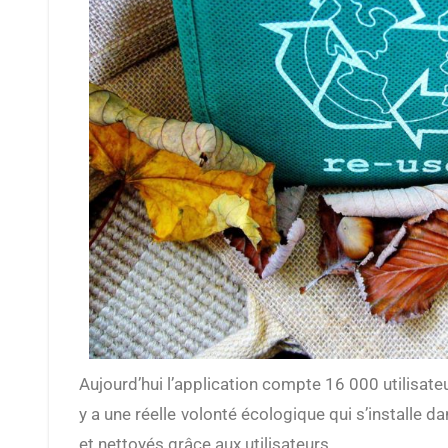
Aujourd’hui l’application compte 16 000 utilisateurs présents dans 30 pays différents dont la France, la Grèce, la Roumanie et bien d’autres. On note donc qu’il
y a une réelle volonté écologique qui s’installe d
et nettoyés grâce aux utilisateurs.