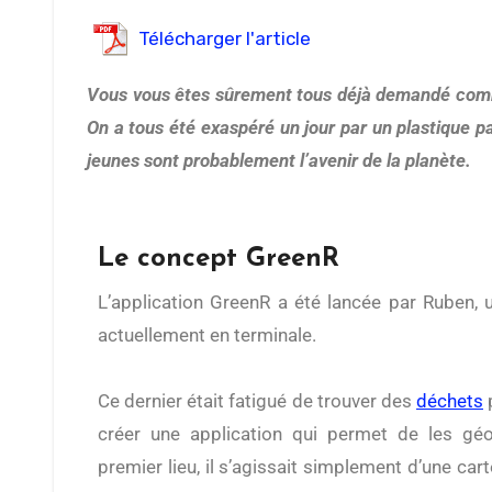
Télécharger l'article
Vous vous êtes sûrement tous déjà demandé comment des personnes pouvaient jeter leurs déchets par terre alors que la poubelle se trouve à moins d’un mètre.
On a tous été exaspéré un jour par un plastique p
jeunes sont probablement l’avenir de la planète.
Le concept GreenR
L’application GreenR a été lancée par Ruben, un jeune étudiant de 16 ans,
actuellement en terminale.
Ce dernier était fatigué de trouver des
déchets
p
créer une application qui permet de les géol
premier lieu, il s’agissait simplement d’une carte