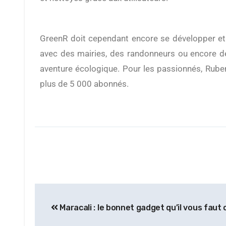
GreenR doit cependant encore se développer et Ruben affirme vouloir se concentrer sur l’optimisation de l’application. Il souhaite obtenir des partenariats
avec des mairies, des randonneurs ou encore de
aventure écologique. Pour les passionnés, Rub
plus de 5 000 abonnés.
Maracali : le bonnet gadget qu’il vous faut 