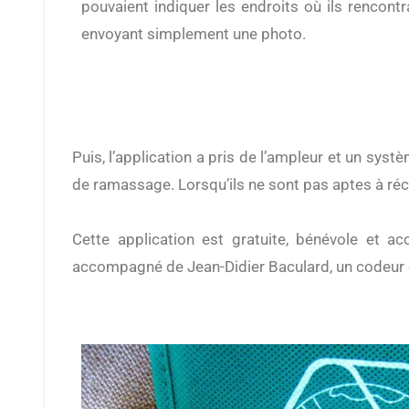
pouvaient indiquer les endroits où ils rencont
envoyant simplement une photo.
Puis, l’application a pris de l’ampleur et un système de chemin et de messagerie se sont installés. Aujourd’hui les utilisateurs peuvent organiser des marches
de ramassage. Lorsqu’ils ne sont pas aptes à réc
Cette application est gratuite, bénévole et ac
accompagné de Jean-Didier Baculard, un codeur d