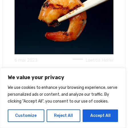
6 mai 2023
Laetitia Helfer
GAMBAS AU CURRY, BOUILLON DE
CRÉMANT ET RIZ THAÏ
We value your privacy
We use cookies to enhance your browsing experience, serve
Découvrez notre recette aux saveurs asiatiques,
personalized ads or content, and analyze our traffic. By
les gambas au curry, bouillon de Crémant et riz
clicking "Accept All", you consent to our use of cookies.
thaï....
Customize
Reject All
Accept All