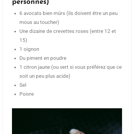
personnes)
6 avocats bien mûrs (ils doivent être un peu
mous au toucher)
Une dizaine de crevettes roses (entre 12 et
15)
1 oignon
Du piment en poudre
1 citron jaune (ou vert si vous préférez que ce
soit un peu plus acide)
Sel
Poivre