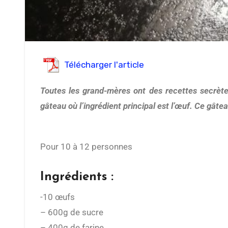
Télécharger l'article
Toutes les grand-mères ont des recettes secrètes et authentiques. Aujourd’hui, nous avons décidé de partager avec vous celle de mémé Lucie. Il s’agit d’un
gâteau où l’ingrédient principal est l’œuf. Ce gâte
Pour 10 à 12 personnes
Ingrédients :
-10 œufs
– 600g de sucre
– 400g de farine