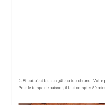
2. Et oui, c’est bien un gâteau top chrono ! Votre préparation du gâteau de mémé Lucie est déjà finie. Il ne vous reste plus qu’à enfourner votre moule à 160°C.
Pour le temps de cuisson, il faut compter 50 minut