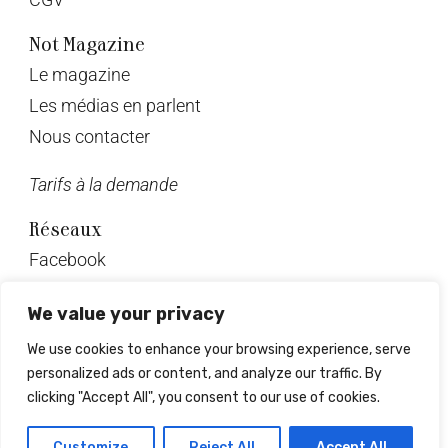
Not Magazine
Le magazine
Les médias en parlent
Nous contacter
Tarifs à la demande
Réseaux
Facebook
Twitter
We value your privacy
Instagram
We use cookies to enhance your browsing experience, serve
Pinterest
personalized ads or content, and analyze our traffic. By
Linkedin
clicking "Accept All", you consent to our use of cookies.
© Not Magazine 2023
Customize
Reject All
Accept All