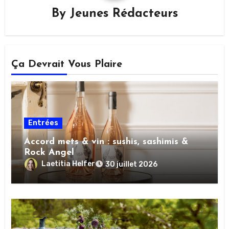
By
Jeunes Rédacteurs
Ça Devrait Vous Plaire
Entrées
Accord mets & vin : sushis, sashimis &
Rock Angel
Laetitia Helfer
30 juillet 2026