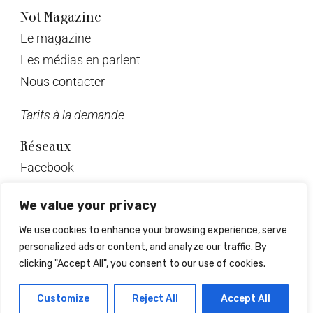
Not Magazine
Le magazine
Les médias en parlent
Nous contacter
Tarifs à la demande
Réseaux
Facebook
Twitter
We value your privacy
Instagram
We use cookies to enhance your browsing experience, serve
Pinterest
personalized ads or content, and analyze our traffic. By
Linkedin
clicking "Accept All", you consent to our use of cookies.
© Not Magazine 2023
Customize
Reject All
Accept All
Design & développement : Mrlsagency