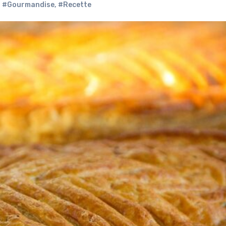
,
#Gourmandise
,
#Recette