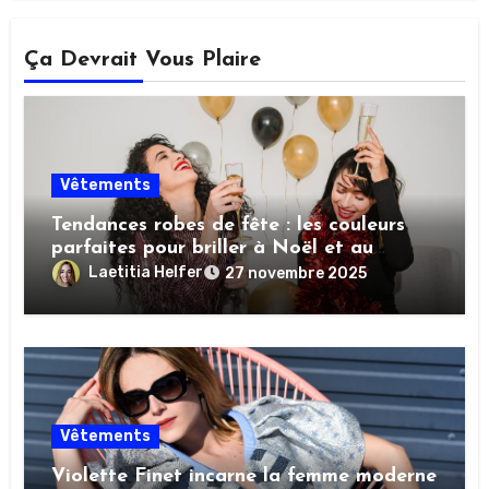
Ça Devrait Vous Plaire
Vêtements
Tendances robes de fête : les couleurs
parfaites pour briller à Noël et au
Nouvel An
Laetitia Helfer
27 novembre 2025
Vêtements
Violette Finet incarne la femme moderne