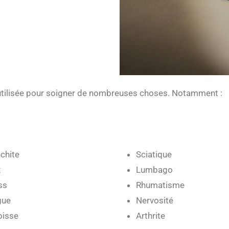
e utilisée pour soigner de nombreuses choses. Notamment :
chite
Sciatique
x
Lumbago
ss
Rhumatisme
gue
Nervosité
isse
Arthrite