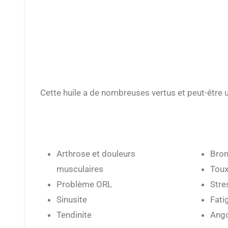
Cette huile a de nombreuses vertus et peut-êtr
Arthrose et douleurs
Bron
musculaires
Tou
Problème ORL
Stre
Sinusite
Fati
Tendinite
Ango