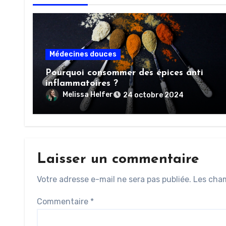
Médecines douces
Pourquoi consommer des épices anti
inflammatoires ?
Melissa Helfer
24 octobre 2024
Laisser un commentaire
Votre adresse e-mail ne sera pas publiée.
Les cham
Commentaire
*