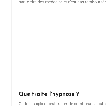
par l’ordre des médecins et n’est pas remboursée
Que traite l’hypnose ?
Cette discipline peut traiter de nombreuses pathologies. En effet, cette médecine douce est très efficace pour agir contre les addictions, les migraines et les