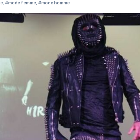
e
,
#mode femme
,
#mode homme