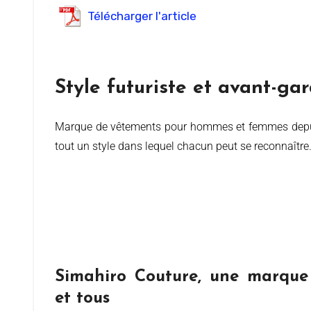
Télécharger l'article
Style futuriste et avant-gar
Marque de vêtements pour hommes et femmes depuis 2010, Simahiro Couture se caractérise par un style futuriste et avant-gardiste. Mais, la marque revendique avant
tout un style dans lequel chacun peut se reconnaître. 
Simahiro Couture, une marque 
et tous