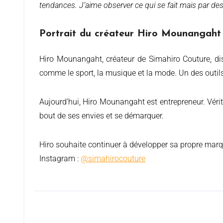
tendances. J’aime observer ce qui se fait mais par dess
Portrait du créateur Hiro Mounangaht
Hiro Mounangaht, créateur de Simahiro Couture, dispose d’un parcours riche en expérience. Depuis son plus jeune âge, il a travaillé dans des secteurs très différents
comme le sport, la musique et la mode. Un des outils cl
Aujourd’hui, Hiro Mounangaht est entrepreneur. Vérit
bout de ses envies et se démarquer.
Hiro souhaite continuer à développer sa propre marque. 
Instagram :
@simahirocouture