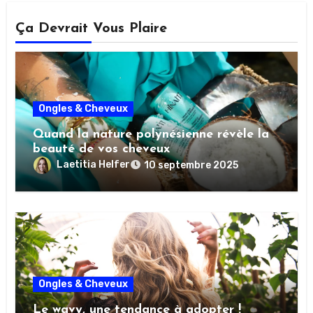
Ça Devrait Vous Plaire
Ongles & Cheveux
Quand la nature polynésienne révèle la
beauté de vos cheveux
Laetitia Helfer
10 septembre 2025
Ongles & Cheveux
Le wavy, une tendance à adopter !