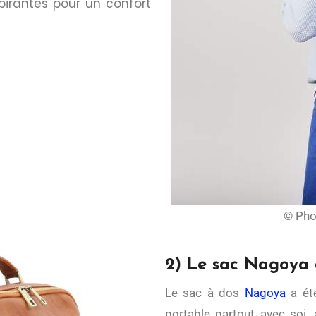
pirantes pour un confort
© Phot
2) Le sac Nagoya 
Le sac à dos
Nagoya
a été
portable partout avec soi,