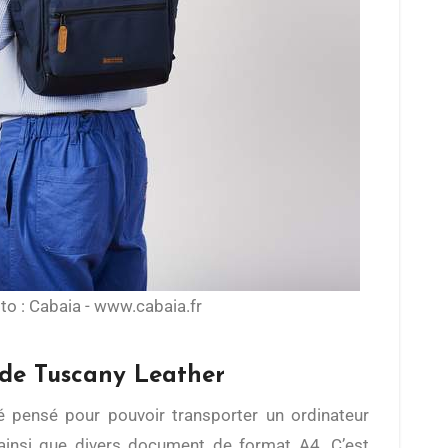
o : Cabaia - www.cabaia.fr
de Tuscany Leather
 pensé pour pouvoir transporter un ordinateur
 ainsi que divers document de format A4. C’est