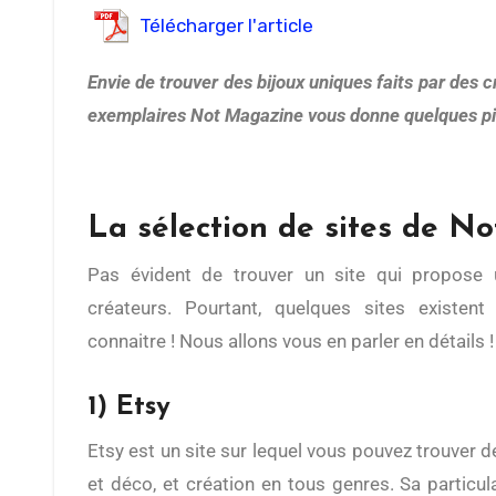
Télécharger l'article
Envie de trouver des bijoux uniques faits par des créateurs ? On a tous déjà rêvé de porter des bagues, bracelets ou colliers qui ne soient pas produits en plusieurs
exemplaires Not Magazine vous donne quelques pist
La sélection de sites de N
Pas évident de trouver un site qui propos
créateurs. Pourtant, quelques sites existent
connaitre ! Nous allons vous en parler en détails 
1) Etsy
Etsy est un site sur lequel vous pouvez trouver de
et déco, et création en tous genres. Sa particula