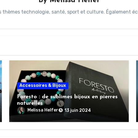
By
Melissa Helfer
s thèmes technologie, santé, sport et culture. Également éc
Accessoires & Bijoux
Foresto : de sublimes bijoux en pierres
naturelles
Melissa Helfer
13 juin 2024