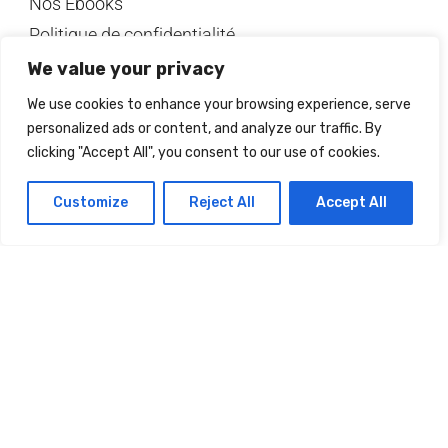
Nos Ebooks
Politique de confidentialité
Mentions légales
We value your privacy
Jeu Concours (Ment. Lég.).
We use cookies to enhance your browsing experience, serve
CGV
personalized ads or content, and analyze our traffic. By
clicking "Accept All", you consent to our use of cookies.
Not Magazine
Le magazine
Customize
Reject All
Accept All
Les médias en parlent
Nous contacter
Tarifs à la demande
Réseaux
Facebook
Twitter