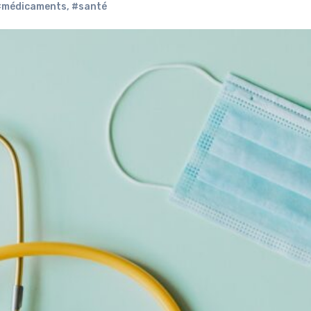
#médicaments
,
#santé