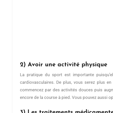
2) Avoir une activité physique
La pratique du sport est importante puisqu’elle permet de réguler le bon et le mauvais cholestérol. Il fait ainsi baisser les risques cardiaques et
cardiovasculaires. De plus, vous serez plus en
commencez par des activités douces puis augmen
encore de la course à pied. Vous pouvez aussi o
3) Les traitements médicament