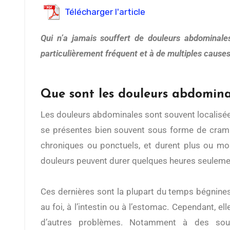
Télécharger l'article
Qui n’a jamais souffert de douleurs abdominales ? Tout le monde y a déjà eu droit après un repas copieux ou un excès. En effet, ce type de maux est
particulièrement fréquent et à de multiples causes
Que sont les douleurs abdomina
Les douleurs abdominales sont souvent localisées au niveau de l’abdomen, et
se présentes bien souvent sous forme de cram
chroniques ou ponctuels, et durent plus ou moi
douleurs peuvent durer quelques heures seuleme
Ces dernières sont la plupart du temps bégnines
au foi, à l’intestin ou à l’estomac. Cependant, el
d’autres problèmes. Notamment à des souci