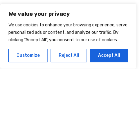
Mentions légales
We value your privacy
Jeu Concours (Ment. Lég.).
We use cookies to enhance your browsing experience, serve
CGV
personalized ads or content, and analyze our traffic. By
Not Magazine
clicking "Accept All", you consent to our use of cookies.
Le magazine
Customize
Reject All
Accept All
Les médias en parlent
Nous contacter
Tarifs à la demande
Réseaux
Facebook
Twitter
Instagram
Pinterest