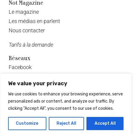
Not Magazine
Le magazine
Les médias en parlent
Nous contacter
Tarifs à la demande
Réseaux
Facebook
Twitter
We value your privacy
Instagram
We use cookies to enhance your browsing experience, serve
Pinterest
personalized ads or content, and analyze our traffic. By
Linkedin
clicking "Accept All", you consent to our use of cookies.
© Not Magazine 2023
Customize
Reject All
Accept All
Design & développement : Mrlsagency