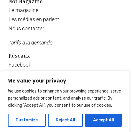
Not Magazine
Le magazine
Les médias en parlent
Nous contacter
Tarifs à la demande
Réseaux
Facebook
Twitter
We value your privacy
Instagram
We use cookies to enhance your browsing experience, serve
Pinterest
personalized ads or content, and analyze our traffic. By
Linkedin
clicking "Accept All", you consent to our use of cookies.
© Not Magazine 2023
Customize
Reject All
Accept All
Design & développement : Mrlsagency