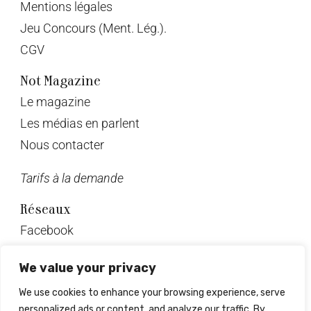
Mentions légales
Jeu Concours (Ment. Lég.).
CGV
Not Magazine
Le magazine
Les médias en parlent
Nous contacter
Tarifs à la demande
Réseaux
Facebook
Twitter
We value your privacy
Instagram
We use cookies to enhance your browsing experience, serve
Pinterest
personalized ads or content, and analyze our traffic. By